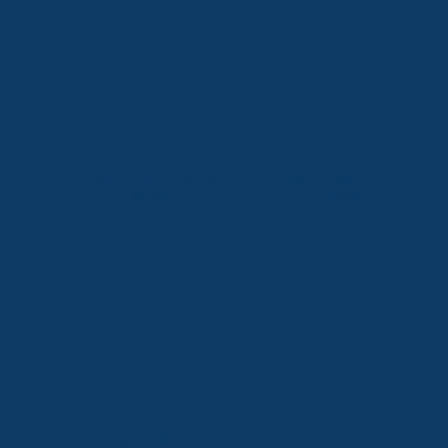
Mesin Giling Daging
Mesin Belah Kelapa
Mini
Muda
Mesin Mixer