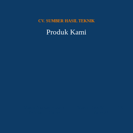
CV. SUMBER HASIL TEKNIK
Produk Kami
Mesin Ayakan Rotary
Mesin Disk MILL – FFC
Tertutup – Circle
Type 23